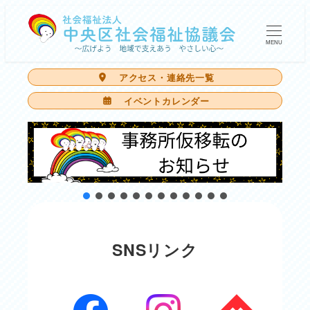
メ
イ
MENU
ン
アクセス・連絡先一覧
コ
イベントカレンダー
ン
テ
ン
ツ
へ
移
動
SNSリンク