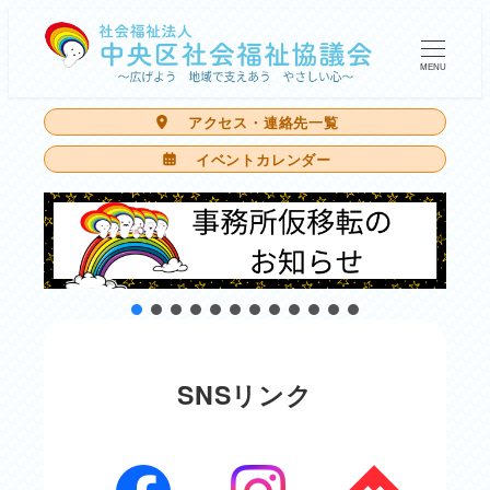
メ
イ
MENU
ン
アクセス・連絡先一覧
コ
イベントカレンダー
ン
テ
ン
ツ
へ
移
動
SNSリンク