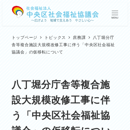
メ
イ
MENU
ン
コ
トップページ
トピックス
庶務課
八丁堀分庁
ン
舎等複合施設大規模改修工事に伴う「中央区社会福祉
協議会」の仮移転について
テ
ン
ツ
八丁堀分庁舎等複合施
へ
移
設大規模改修工事に伴
動
う「中央区社会福祉協