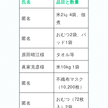
氏名
品目と数量
米2㎏ 4袋、佃
匿名
煮
おむつ2袋、パ
匿名
ッド1袋
原田晴江様
タオル等
眞家克彦様
米10kg 1袋
不織布マスク
匿名
（10,200枚）
おむつ（72枚
匿名
入）2袋