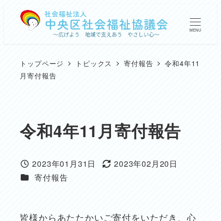
メ
イ
MENU
ン
コ
トップページ
トピックス
寄付報告
令和4年11
ン
月寄付報告
テ
ン
ツ
令和4年11月寄付報告
へ
移
2023年01月31日
2023年02月20日
動
投稿日
更新日
カテゴリー
寄付報告
皆様からあたたかいご寄付をいただき、心