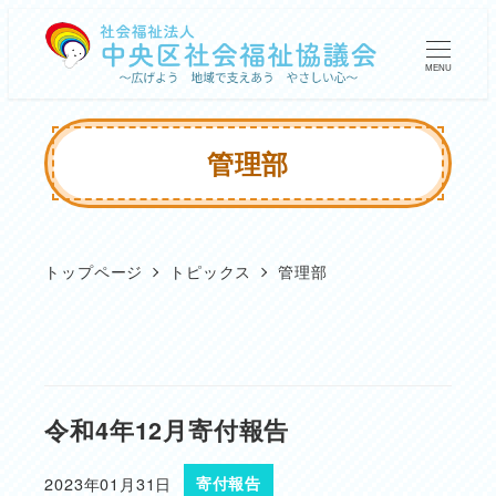
メ
イ
MENU
ン
コ
管理部
ン
テ
ン
トップページ
トピックス
管理部
ツ
へ
移
動
令和4年12月寄付報告
2023年01月31日
寄付報告
投稿日