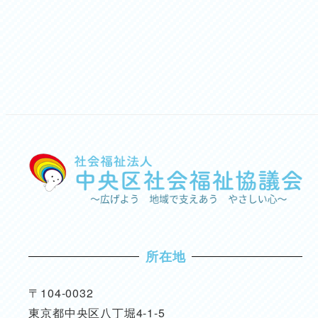
投
稿
の
ペ
ー
ジ
送
所在地
り
〒104-0032
東京都中央区八丁堀4-1-5