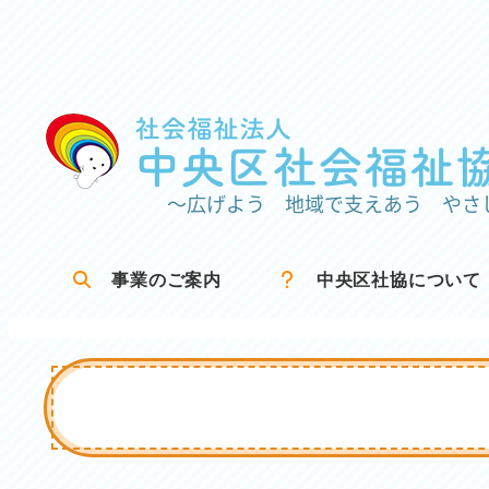
メ
イ
ン
コ
ン
テ
ン
ツ
事業のご案内
中央区社協について
へ
移
動