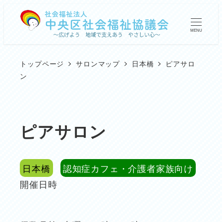
メ
イ
MENU
ン
コ
トップページ
サロンマップ
日本橋
ピアサロ
ン
ン
テ
ン
ツ
ピアサロン
へ
移
日本橋
認知症カフェ・介護者家族向け
動
開催日時