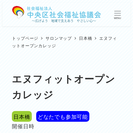
メ
イ
MENU
ン
コ
トップページ
サロンマップ
日本橋
エヌフィ
ン
ットオープンカレッジ
テ
ン
ツ
エヌフィットオープン
へ
カレッジ
移
動
日本橋
どなたでも参加可能
開催日時