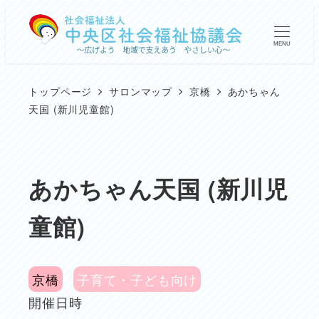
メ
イ
MENU
ン
コ
トップページ
サロンマップ
京橋
あかちゃん
ン
天国 (新川児童館)
テ
ン
ツ
あかちゃん天国 (新川児
へ
童館)
移
動
京橋
子育て・子ども向け
開催日時