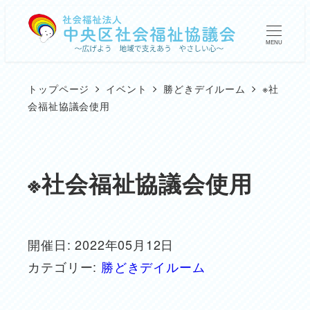
メ
イ
MENU
ン
コ
トップページ
イベント
勝どきデイルーム
※社
ン
会福祉協議会使用
テ
ン
ツ
※社会福祉協議会使用
へ
移
動
開催日: 2022年05月12日
カテゴリー:
勝どきデイルーム