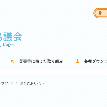
ア
災害等に備えた取り組み
各種ダウン
ャブ1号車
①予約あり(Ｖ）