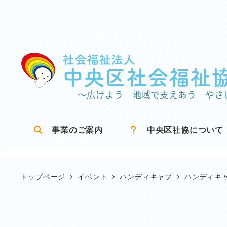
メ
イ
ン
コ
ン
テ
ン
ツ
事業のご案内
中央区社協について
へ
移
動
トップページ
イベント
ハンディキャブ
ハンディキ