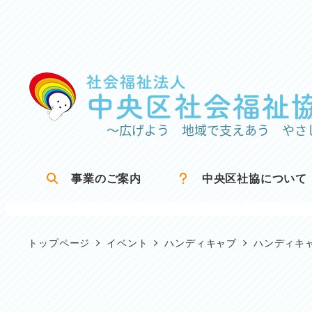
メ
イ
ン
コ
ン
テ
ン
ツ
事業のご案内
中央区社協について
へ
移
動
トップページ
イベント
ハンディキャブ
ハンディキ