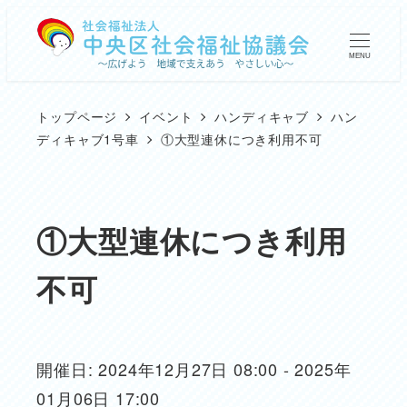
メ
イ
MENU
ン
コ
トップページ
イベント
ハンディキャブ
ハン
ン
ディキャブ1号車
①大型連休につき利用不可
テ
ン
ツ
①大型連休につき利用
へ
不可
移
動
開催日: 2024年12月27日 08:00 - 2025年
01月06日 17:00