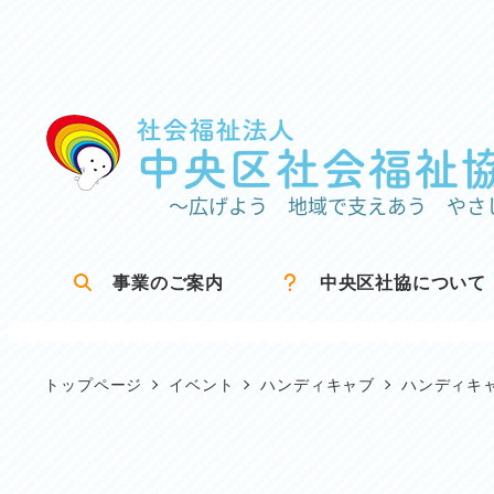
メ
イ
ン
コ
ン
テ
ン
ツ
事業のご案内
中央区社協について
へ
移
動
トップページ
イベント
ハンディキャブ
ハンディキ