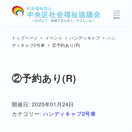
メ
イ
MENU
ン
コ
トップページ
イベント
ハンディキャブ
ハン
ン
ディキャブ2号車
②予約あり(R)
テ
ン
ツ
②予約あり(R)
へ
移
動
開催日: 2025年01月24日
カテゴリー:
ハンディキャブ2号車