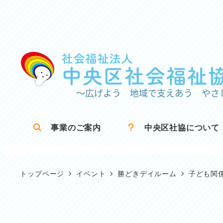
メ
イ
ン
コ
ン
テ
ン
ツ
事業のご案内
中央区社協について
へ
移
動
トップページ
イベント
勝どきデイルーム
子ども関