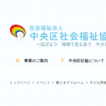
メ
イ
ン
コ
ン
テ
ン
ツ
事業のご案内
中央区社協について
へ
移
動
トップページ
イベント
勝どきデイルーム
子ども関