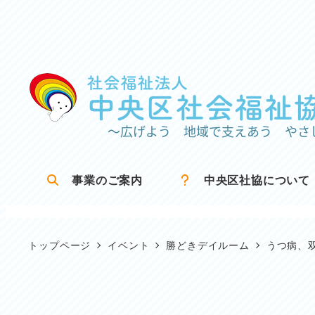
メ
イ
ン
コ
ン
テ
ン
ツ
事業のご案内
中央区社協について
へ
移
動
トップページ
イベント
勝どきデイルーム
うつ病、