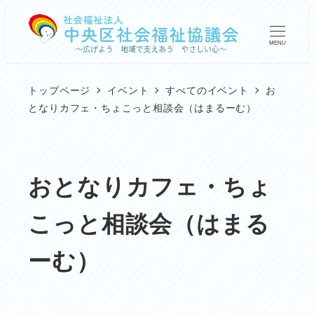
メ
イ
MENU
ン
コ
トップページ
イベント
すべてのイベント
お
ン
となりカフェ・ちょこっと相談会（はまるーむ）
テ
ン
ツ
おとなりカフェ・ちょ
へ
こっと相談会（はまる
移
動
ーむ）