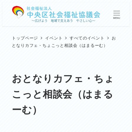
メ
イ
MENU
ン
コ
トップページ
イベント
すべてのイベント
お
ン
となりカフェ・ちょこっと相談会（はまるーむ）
テ
ン
ツ
おとなりカフェ・ちょ
へ
こっと相談会（はまる
移
動
ーむ）