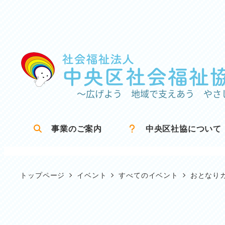
メ
イ
ン
コ
ン
テ
ン
ツ
事業のご案内
中央区社協について
へ
移
動
トップページ
イベント
すべてのイベント
おとなり