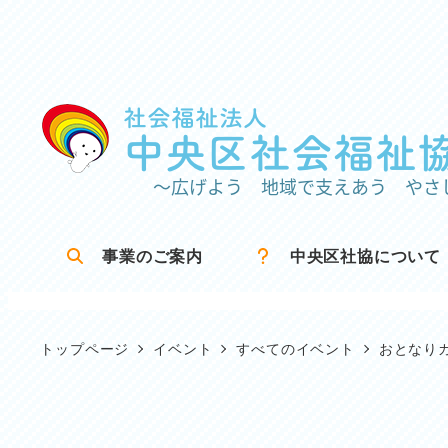
メ
イ
ン
コ
ン
テ
ン
ツ
事業のご案内
中央区社協について
へ
移
動
トップページ
イベント
すべてのイベント
おとなり