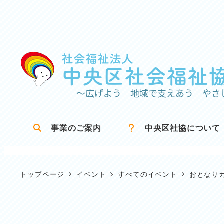
メ
イ
ン
コ
ン
テ
ン
ツ
事業のご案内
中央区社協について
へ
移
動
トップページ
イベント
すべてのイベント
おとなり