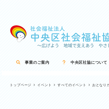
メ
イ
ン
コ
ン
テ
ン
ツ
事業のご案内
中央区社協について
へ
移
動
トップページ
イベント
すべてのイベント
おとなり