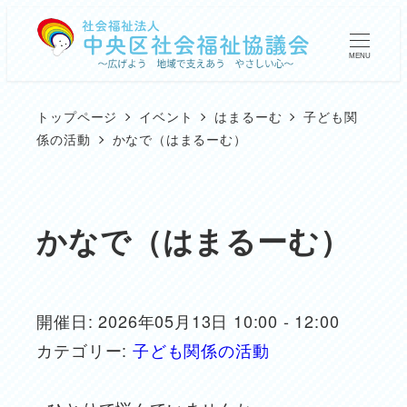
メ
イ
MENU
ン
コ
トップページ
イベント
はまるーむ
子ども関
ン
係の活動
かなで（はまるーむ）
テ
ン
ツ
かなで（はまるーむ）
へ
移
動
開催日: 2026年05月13日 10:00 - 12:00
カテゴリー:
子ども関係の活動