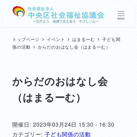
メ
イ
MENU
ン
コ
トップページ
イベント
はまるーむ
子ども関
ン
係の活動
からだのおはなし会（はまるーむ）
テ
ン
ツ
からだのおはなし会
へ
（はまるーむ）
移
動
開催日: 2023年03月24日 15:30 - 16:30
カテゴリー:
子ども関係の活動