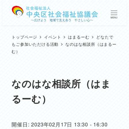
メ
イ
MENU
ン
コ
トップページ
イベント
はまるーむ
どなたで
ン
もご参加いただける活動
なのはな相談所（はまるー
む）
テ
ン
ツ
なのはな相談所（はま
へ
移
るーむ）
動
開催日: 2023年02月17日 13:30 - 16:30