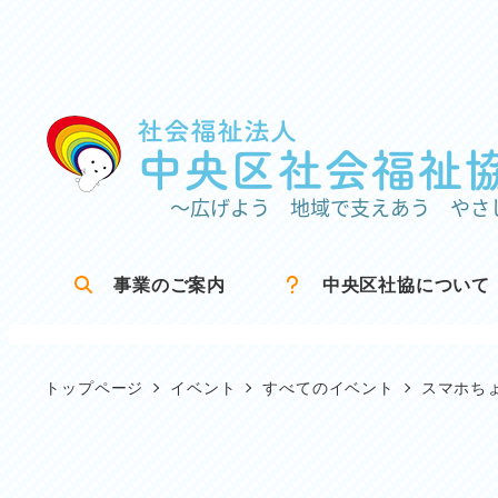
メ
イ
ン
コ
ン
テ
ン
ツ
事業のご案内
中央区社協について
へ
移
動
トップページ
イベント
すべてのイベント
スマホち