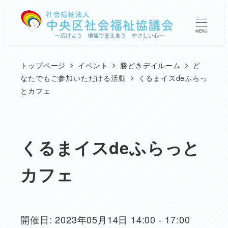
メ
イ
MENU
ン
コ
トップページ
イベント
勝どきデイルーム
ど
ン
なたでもご参加いただける活動
くるまイスdeふらっ
とカフェ
テ
ン
ツ
くるまイスdeふらっと
へ
移
カフェ
動
開催日: 2023年05月14日 14:00 - 17:00