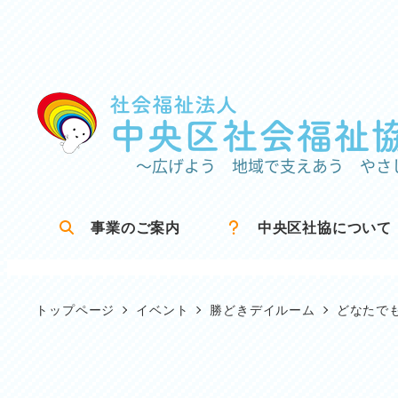
メ
イ
ン
コ
ン
テ
ン
ツ
事業のご案内
中央区社協について
へ
移
動
トップページ
イベント
勝どきデイルーム
どなたで