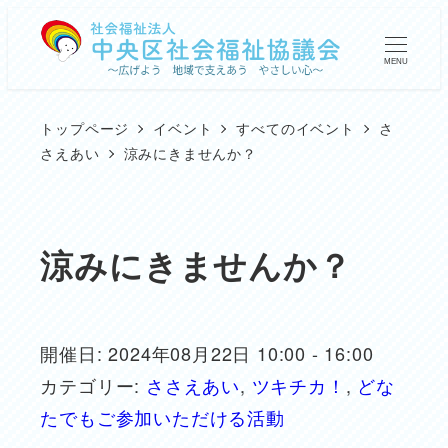
メ
イ
MENU
ン
コ
トップページ
イベント
すべてのイベント
さ
ン
さえあい
涼みにきませんか？
テ
ン
ツ
涼みにきませんか？
へ
移
動
開催日: 2024年08月22日 10:00 - 16:00
カテゴリー:
ささえあい
,
ツキチカ！
,
どな
たでもご参加いただける活動