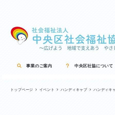
メ
イ
ン
コ
ン
テ
ン
ツ
事業のご案内
中央区社協について
へ
移
動
トップページ
イベント
ハンディキャブ
ハンディキ