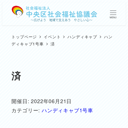
メ
イ
MENU
ン
コ
トップページ
イベント
ハンディキャブ
ハン
ン
ディキャブ1号車
済
テ
ン
ツ
済
へ
移
動
開催日: 2022年06月21日
カテゴリー:
ハンディキャブ1号車