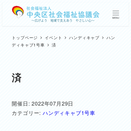
メ
イ
MENU
ン
コ
トップページ
イベント
ハンディキャブ
ハン
ン
ディキャブ1号車
済
テ
ン
ツ
済
へ
移
動
開催日: 2022年07月29日
カテゴリー:
ハンディキャブ1号車