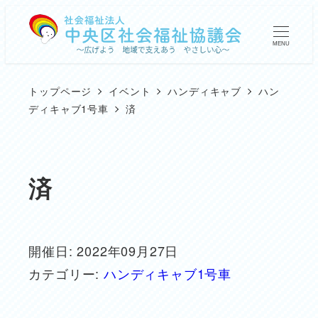
メ
イ
MENU
ン
コ
トップページ
イベント
ハンディキャブ
ハン
ン
ディキャブ1号車
済
テ
ン
ツ
済
へ
移
動
開催日: 2022年09月27日
カテゴリー:
ハンディキャブ1号車