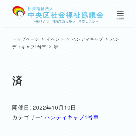
メ
イ
MENU
ン
コ
トップページ
イベント
ハンディキャブ
ハン
ン
ディキャブ1号車
済
テ
ン
ツ
済
へ
移
動
開催日: 2022年10月10日
カテゴリー:
ハンディキャブ1号車