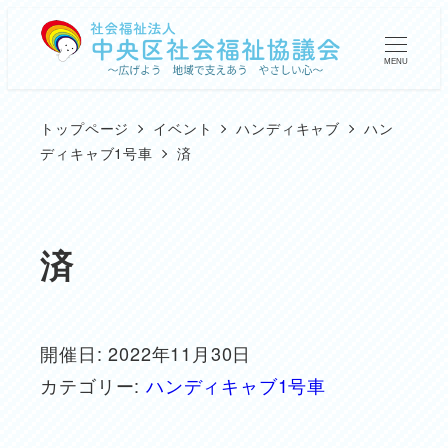
メ
イ
MENU
ン
コ
トップページ
イベント
ハンディキャブ
ハン
ン
ディキャブ1号車
済
テ
ン
ツ
済
へ
移
動
開催日: 2022年11月30日
カテゴリー:
ハンディキャブ1号車