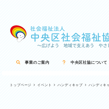
メ
イ
ン
コ
ン
テ
ン
ツ
事業のご案内
中央区社協について
へ
移
動
トップページ
イベント
ハンディキャブ
ハンディキ