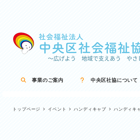
メ
イ
ン
コ
ン
テ
ン
ツ
事業のご案内
中央区社協について
へ
移
動
トップページ
イベント
ハンディキャブ
ハンディキ