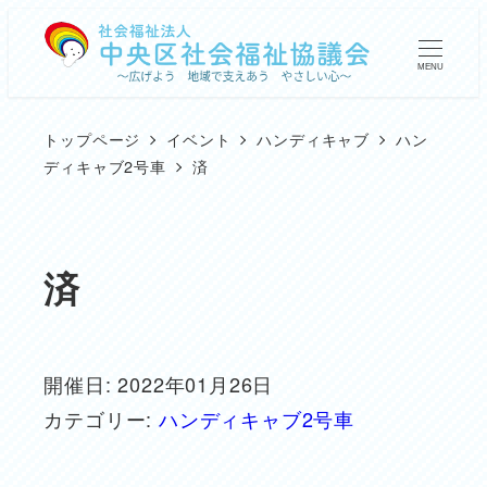
メ
イ
MENU
ン
コ
トップページ
イベント
ハンディキャブ
ハン
ン
ディキャブ2号車
済
テ
ン
ツ
済
へ
移
動
開催日: 2022年01月26日
カテゴリー:
ハンディキャブ2号車