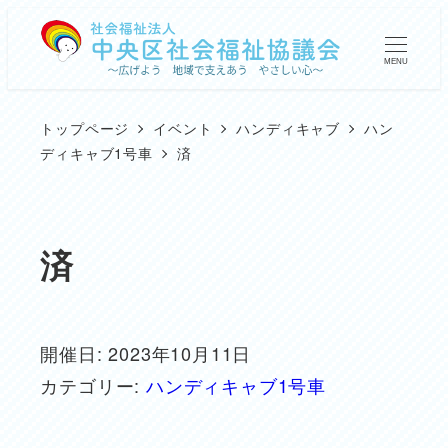
メ
イ
MENU
ン
コ
トップページ
イベント
ハンディキャブ
ハン
ン
ディキャブ1号車
済
テ
ン
ツ
済
へ
移
動
開催日: 2023年10月11日
カテゴリー:
ハンディキャブ1号車