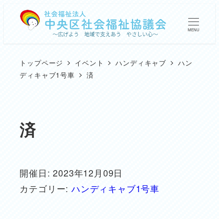
メ
イ
MENU
ン
コ
トップページ
イベント
ハンディキャブ
ハン
ン
ディキャブ1号車
済
テ
ン
ツ
済
へ
移
動
開催日: 2023年12月09日
カテゴリー:
ハンディキャブ1号車