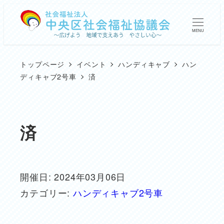
メ
イ
MENU
ン
コ
トップページ
イベント
ハンディキャブ
ハン
ン
ディキャブ2号車
済
テ
ン
ツ
済
へ
移
動
開催日: 2024年03月06日
カテゴリー:
ハンディキャブ2号車