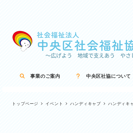
メ
イ
ン
コ
ン
テ
ン
ツ
事業のご案内
中央区社協について
へ
移
動
トップページ
イベント
ハンディキャブ
ハンディキ