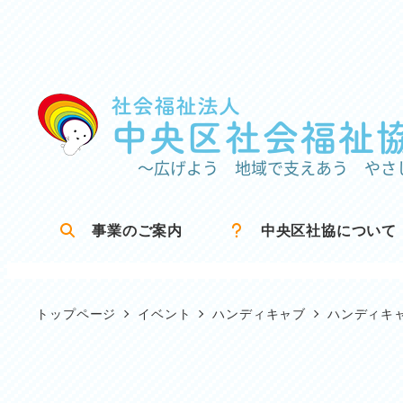
メ
イ
ン
コ
ン
テ
ン
ツ
事業のご案内
中央区社協について
へ
移
動
トップページ
イベント
ハンディキャブ
ハンディキ