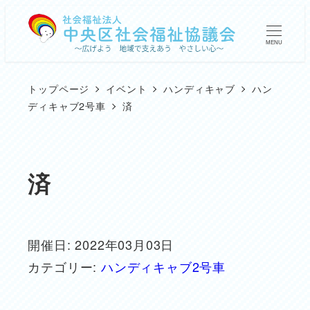
メ
イ
MENU
ン
コ
トップページ
イベント
ハンディキャブ
ハン
ン
ディキャブ2号車
済
テ
ン
ツ
済
へ
移
動
開催日: 2022年03月03日
カテゴリー:
ハンディキャブ2号車