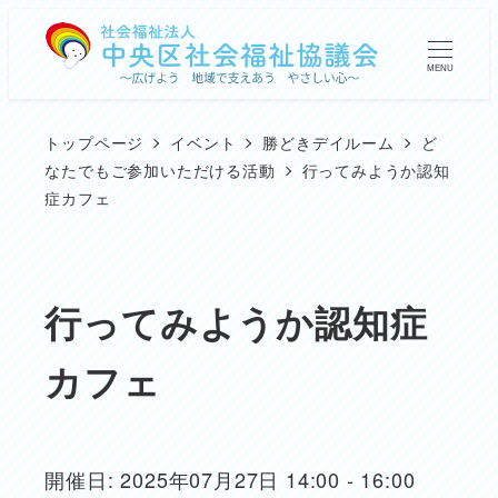
メ
イ
MENU
ン
コ
トップページ
イベント
勝どきデイルーム
ど
ン
なたでもご参加いただける活動
行ってみようか認知
症カフェ
テ
ン
ツ
行ってみようか認知症
へ
移
カフェ
動
開催日: 2025年07月27日 14:00 - 16:00