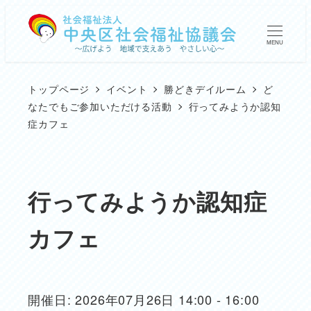
メ
イ
MENU
ン
コ
トップページ
イベント
勝どきデイルーム
ど
ン
なたでもご参加いただける活動
行ってみようか認知
症カフェ
テ
ン
ツ
行ってみようか認知症
へ
移
カフェ
動
開催日: 2026年07月26日 14:00 - 16:00