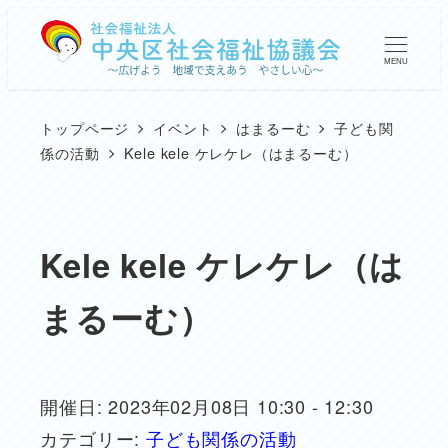
メ
イ
MENU
ン
コ
トップページ
イベント
はまるーむ
子ども関
ン
係の活動
Kele kele ケレケレ（はまるーむ）
テ
ン
ツ
Kele kele ケレケレ（は
へ
まるーむ）
移
動
開催日: 2023年02月08日 10:30 - 12:30
カテゴリー:
子ども関係の活動