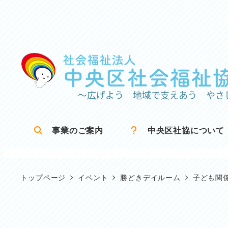
メ
イ
ン
コ
ン
テ
ン
ツ
事業のご案内
中央区社協について
へ
移
動
トップページ
イベント
勝どきデイルーム
子ども関